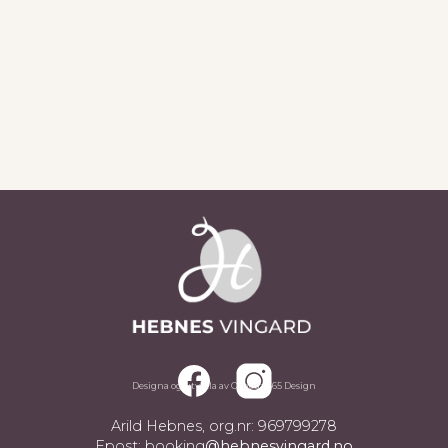
Sjå alle aktueltsaker
Designa og utvikla av Omega 365 Design
Arild Hebnes, org.nr: 969799278
Epost: booking
@hebnesvingard.no