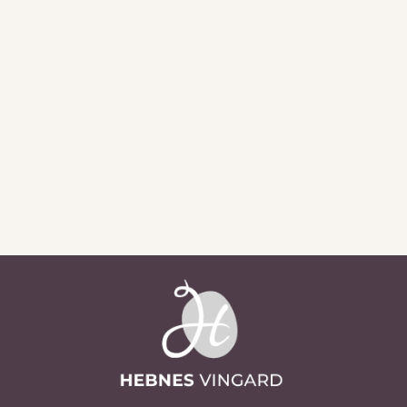
Med ønske om ein strålande fin
maimånad vidare 🌿
– Toyni og Arild, vinbudeia og vinbonden
Sjå alle aktueltsaker